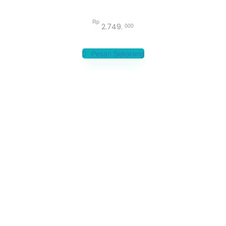
Pesan seluruh layanan kami dengan biaya lebih murah
Rp
000
2.749.
Pesan Sekarang
Bagaimana Cara Kerja Kami?