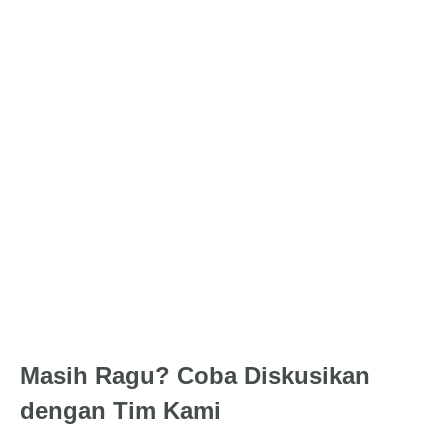
After Sales
Kamu tidak perlu kawatir jika tertadi masalah. Kami
memberikan garansi dan layanan pembenahan teknis
secara gratis hingga satu bulan.
Masih Ragu? Coba Diskusikan
dengan Tim Kami