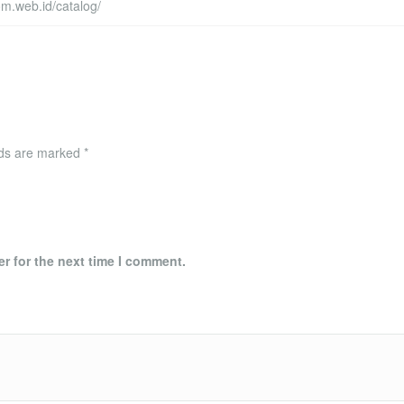
om.web.id/catalog/
lds are marked
*
r for the next time I comment.