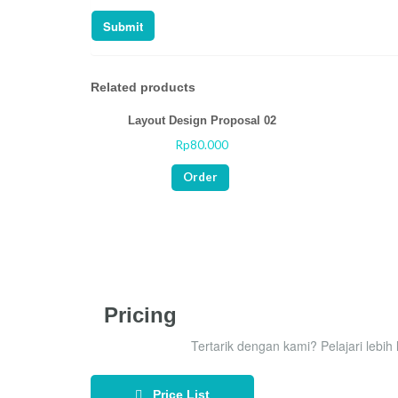
Related products
Layout Design Proposal 02
Rp
80.000
Rated
Rated
0
0
out
out
Order
of
of
5
5
Pricing
Tertarik dengan kami? Pelajari lebih
Price List