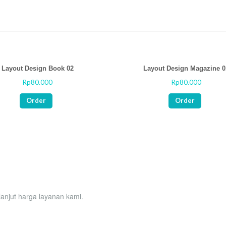
Layout Design Book 02
Layout Design Magazine 0
Rp
80.000
Rp
80.000
Rated
0
out
Order
Order
of
5
 lanjut harga layanan kami.