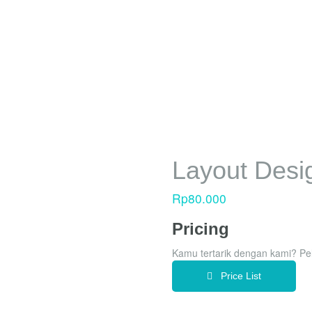
k 01
Layout Desi
Rp
80.000
Pricing
Kamu tertarik dengan kami? Pela
Price List