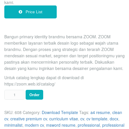
kami.
Price List
Bangun primary identity brandmu bersama ZOOM. ZOOM
memberikan layanan terbaik desain logo sebagai wajah utama
brandmu. Dengan proses yang strategic dan terarah ZOOM
mendesain sesuai market, segmen dan terget positioningmu yang
pastinya akan mencerminkan personality terbaik. Diskusikan
desain yang kamu inginkan bersama desainer pengalaman kami.
Untuk catalog lengkap dapat di download di
https://zoom.web.id/catalog/
Order
SKU:
608
Category:
Download Template
Tags:
a4 resume
,
clean
cv
,
creative premium cv
,
curriculum vitae
,
cv
,
cv template
,
docx
,
minimalist
,
modern cv
,
msword resume
,
professional
,
professional