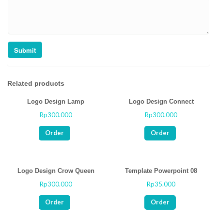
Related products
Logo Design Lamp
Logo Design Connect
Rp
300.000
Rp
300.000
Rated
Rated
0
0
out
out
Order
Order
of
of
5
5
Logo Design Crow Queen
Template Powerpoint 08
Rp
300.000
Rp
35.000
Rated
Rated
0
0
out
out
Order
Order
of
of
5
5