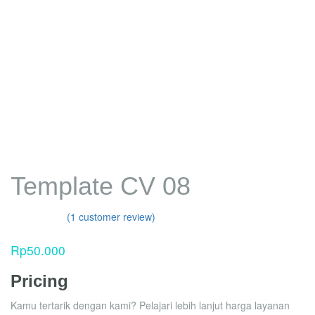
Template CV 08
(
1
customer review)
Rated
1
4.00
out
Rp
50.000
of 5
based on
customer
Pricing
rating
Kamu tertarik dengan kami? Pelajari lebih lanjut harga layanan