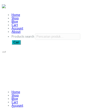
Home
Shop
Blog
Cart
Account
About
Products search
Cari
Home
Shop
Blog
Cart
Account