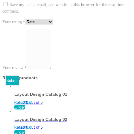
Save my name, email, and website in this browser for the next time I
comment.
Your rating
*
Your review
*
Related products
Layout Design Catalog 01
Rated
Rp
80.000
0
out of 5
Order
Layout Design Catalog 02
Rated
Rp
80.000
0
out of 5
Order