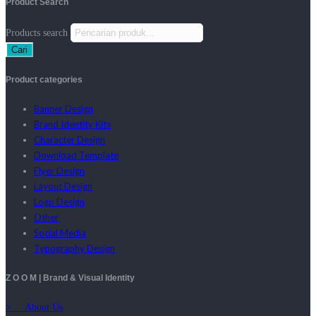
Product Search
Products search
Cari
Product categories
Banner Design
Brand Identity Kits
Character Design
Download Template
Flyer Design
Layout Design
Logo Design
Other
Social Media
Typography Design
Z O O M | Brand & Visual Identity
> About Us