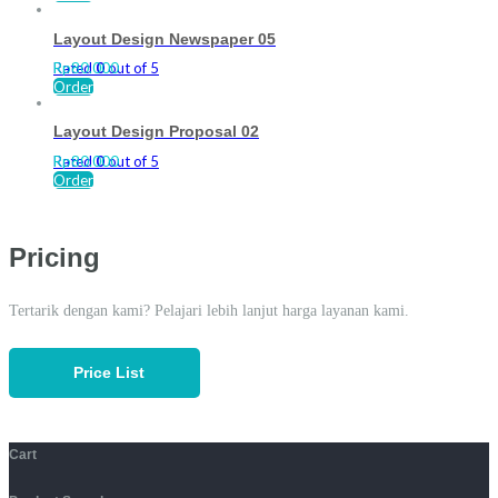
Layout Design Newspaper 05
Rated
Rp
80.000
0
out of 5
Order
Layout Design Proposal 02
Rated
Rp
80.000
0
out of 5
Order
Pricing
Tertarik dengan kami? Pelajari lebih lanjut harga layanan kami.
Price List
Cart