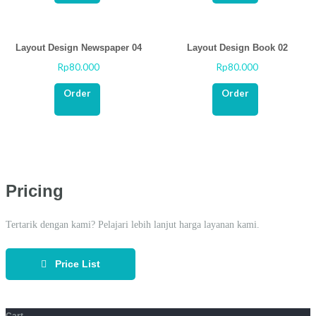
Layout Design Newspaper 04
Layout Design Book 02
Rp
80.000
Rp
80.000
Rated
Rated
0
0
out
out
Order
Order
of
of
5
5
Pricing
Tertarik dengan kami? Pelajari lebih lanjut harga layanan kami.
Price List
Cart