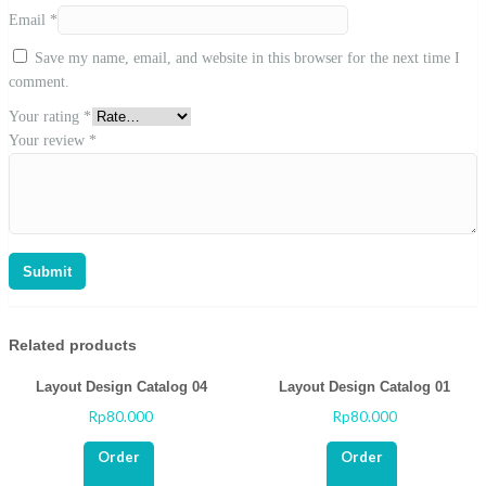
Email
*
Save my name, email, and website in this browser for the next time I
comment.
Your rating
*
Your review
*
Related products
Layout Design Catalog 04
Layout Design Catalog 01
Rp
80.000
Rp
80.000
Rated
Rated
0
0
out
out
Order
Order
of
of
5
5