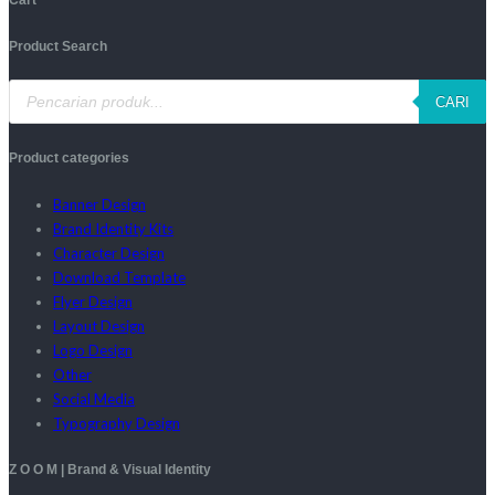
Product Search
CARI
Product categories
Banner Design
Brand Identity Kits
Character Design
Download Template
Flyer Design
Layout Design
Logo Design
Other
Social Media
Typography Design
Z O O M | Brand & Visual Identity